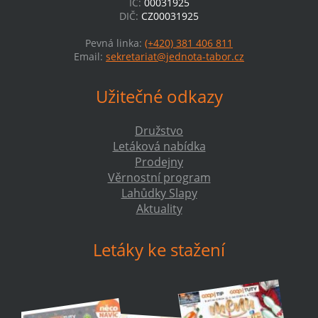
IČ:
00031925
DIČ:
CZ00031925
Pevná linka:
(+420) 381 406 811
Email:
sekretariat@jednota-tabor.cz
Užitečné odkazy
Družstvo
Letáková nabídka
Prodejny
Věrnostní program
Lahůdky Slapy
Aktuality
Letáky ke stažení