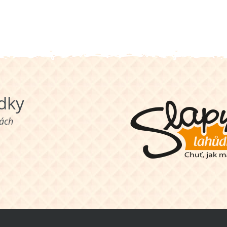
ůdky
nách