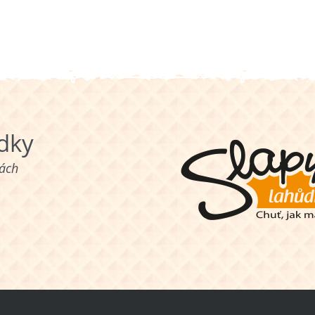
ůdky
nách