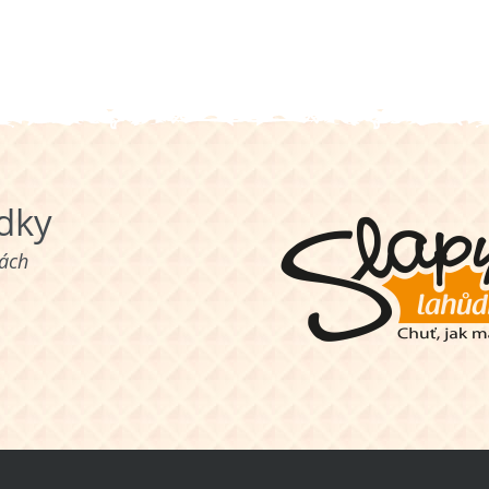
ůdky
nách