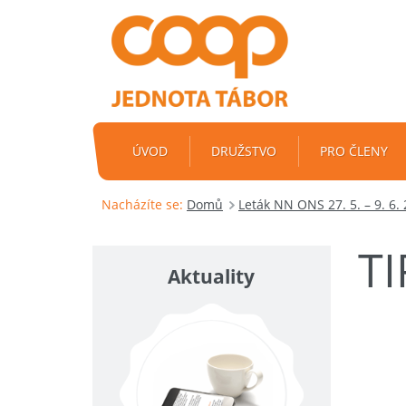
ÚVOD
DRUŽSTVO
PRO ČLENY
Nacházíte se:
Domů
Leták NN ONS 27. 5. – 9. 6.
T
Aktuality