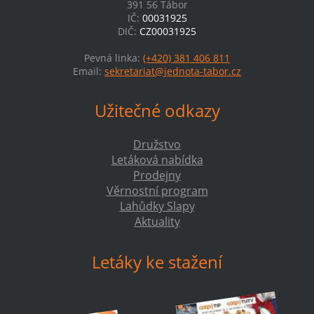
391 56 Tábor
IČ:
00031925
DIČ:
CZ00031925
Pevná linka:
(+420) 381 406 811
Email:
sekretariat@jednota-tabor.cz
Užitečné odkazy
Družstvo
Letáková nabídka
Prodejny
Věrnostní program
Lahůdky Slapy
Aktuality
Letáky ke stažení