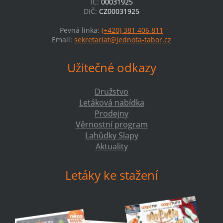
IČ:
00031925
DIČ:
CZ00031925
Pevná linka:
(+420) 381 406 811
Email:
sekretariat@jednota-tabor.cz
Užitečné odkazy
Družstvo
Letáková nabídka
Prodejny
Věrnostní program
Lahůdky Slapy
Aktuality
Letáky ke stažení