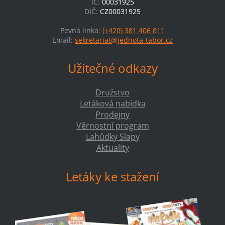
IČ:
00031925
DIČ:
CZ00031925
Pevná linka:
(+420) 381 406 811
Email:
sekretariat@jednota-tabor.cz
Užitečné odkazy
Družstvo
Letáková nabídka
Prodejny
Věrnostní program
Lahůdky Slapy
Aktuality
Letáky ke stažení