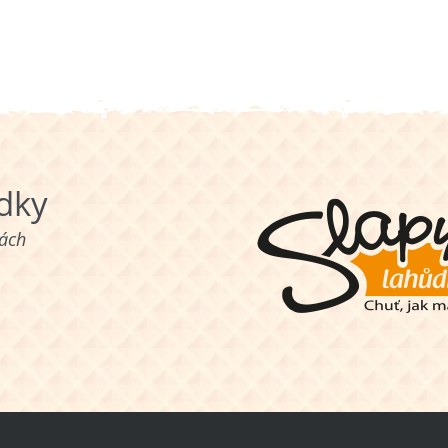
ůdky
nách