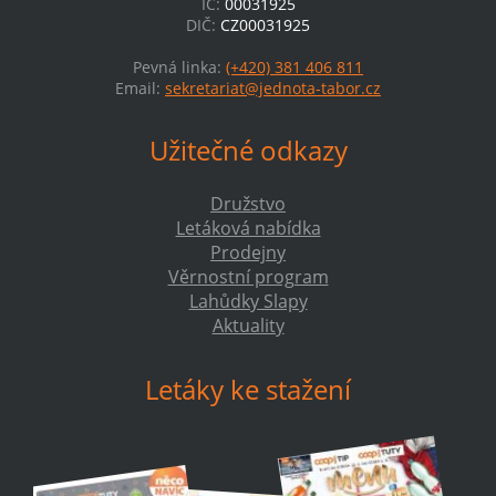
IČ:
00031925
DIČ:
CZ00031925
Pevná linka:
(+420) 381 406 811
Email:
sekretariat@jednota-tabor.cz
Užitečné odkazy
Družstvo
Letáková nabídka
Prodejny
Věrnostní program
Lahůdky Slapy
Aktuality
Letáky ke stažení