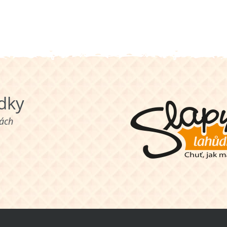
ůdky
nách