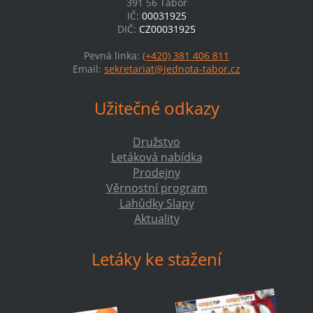
391 56 Tábor
IČ:
00031925
DIČ:
CZ00031925
Pevná linka:
(+420) 381 406 811
Email:
sekretariat@jednota-tabor.cz
Užitečné odkazy
Družstvo
Letáková nabídka
Prodejny
Věrnostní program
Lahůdky Slapy
Aktuality
Letáky ke stažení