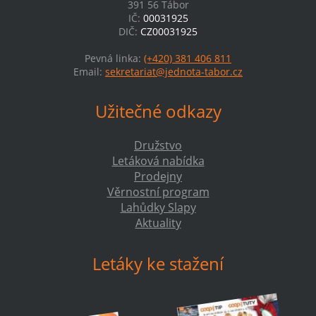
391 56 Tábor
IČ:
00031925
DIČ:
CZ00031925
Pevná linka:
(+420) 381 406 811
Email:
sekretariat@jednota-tabor.cz
Užitečné odkazy
Družstvo
Letáková nabídka
Prodejny
Věrnostní program
Lahůdky Slapy
Aktuality
Letáky ke stažení