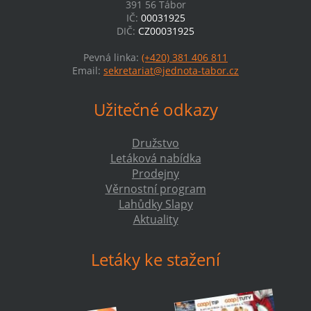
391 56 Tábor
IČ:
00031925
DIČ:
CZ00031925
Pevná linka:
(+420) 381 406 811
Email:
sekretariat@jednota-tabor.cz
Užitečné odkazy
Družstvo
Letáková nabídka
Prodejny
Věrnostní program
Lahůdky Slapy
Aktuality
Letáky ke stažení