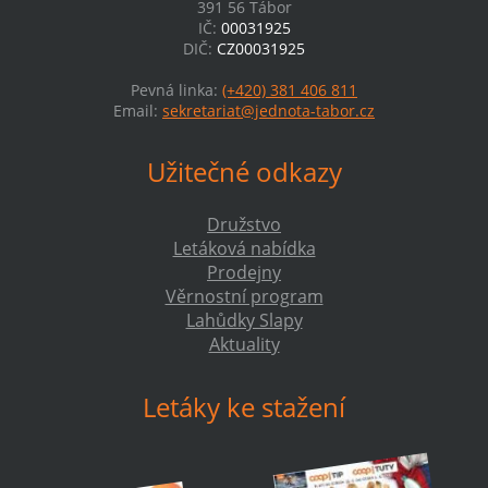
391 56 Tábor
IČ:
00031925
DIČ:
CZ00031925
Pevná linka:
(+420) 381 406 811
Email:
sekretariat@jednota-tabor.cz
Užitečné odkazy
Družstvo
Letáková nabídka
Prodejny
Věrnostní program
Lahůdky Slapy
Aktuality
Letáky ke stažení