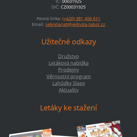
IČ:
00031925
DIČ:
CZ00031925
Pevná linka:
(+420) 381 406 811
Email:
sekretariat@jednota-tabor.cz
Užitečné odkazy
Družstvo
Letáková nabídka
Prodejny
Věrnostní program
Lahůdky Slapy
Aktuality
Letáky ke stažení