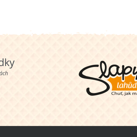
ůdky
nách