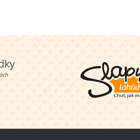
ůdky
nách