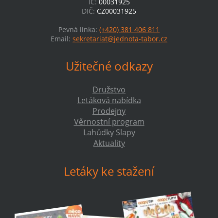
IČ:
00031925
DIČ:
CZ00031925
Pevná linka:
(+420) 381 406 811
Email:
sekretariat@jednota-tabor.cz
Užitečné odkazy
Družstvo
Letáková nabídka
Prodejny
Věrnostní program
Lahůdky Slapy
Aktuality
Letáky ke stažení