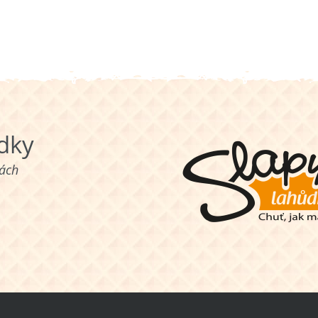
ůdky
nách