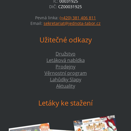
IČ:
00031925
DIČ:
CZ00031925
Pevná linka:
(+420) 381 406 811
Email:
sekretariat@jednota-tabor.cz
Užitečné odkazy
Družstvo
Letáková nabídka
Prodejny
Věrnostní program
Lahůdky Slapy
Aktuality
Letáky ke stažení