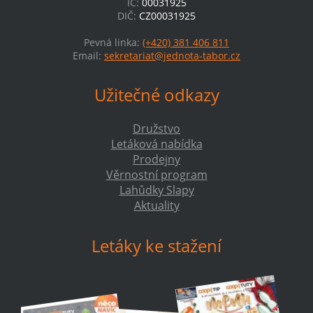
IČ:
00031925
DIČ:
CZ00031925
Pevná linka:
(+420) 381 406 811
Email:
sekretariat@jednota-tabor.cz
Užitečné odkazy
Družstvo
Letáková nabídka
Prodejny
Věrnostní program
Lahůdky Slapy
Aktuality
Letáky ke stažení