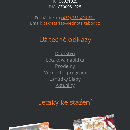
IČ:
00031925
DIČ:
CZ00031925
Pevná linka:
(+420) 381 406 811
Email:
sekretariat@jednota-tabor.cz
Užitečné odkazy
Družstvo
Letáková nabídka
Prodejny
Věrnostní program
Lahůdky Slapy
Aktuality
Letáky ke stažení