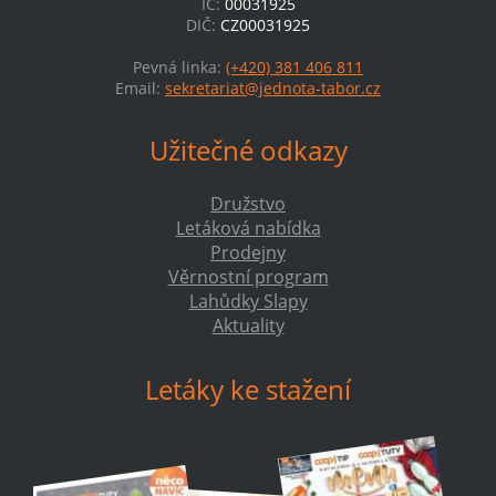
IČ:
00031925
DIČ:
CZ00031925
Pevná linka:
(+420) 381 406 811
Email:
sekretariat@jednota-tabor.cz
Užitečné odkazy
Družstvo
Letáková nabídka
Prodejny
Věrnostní program
Lahůdky Slapy
Aktuality
Letáky ke stažení