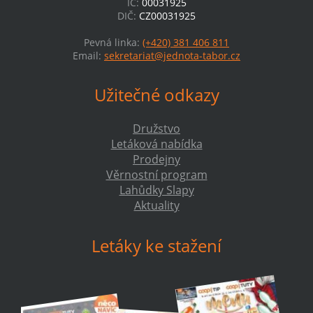
IČ:
00031925
DIČ:
CZ00031925
Pevná linka:
(+420) 381 406 811
Email:
sekretariat@jednota-tabor.cz
Užitečné odkazy
Družstvo
Letáková nabídka
Prodejny
Věrnostní program
Lahůdky Slapy
Aktuality
Letáky ke stažení