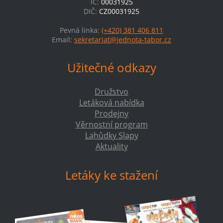
IČ:
00031925
DIČ:
CZ00031925
Pevná linka:
(+420) 381 406 811
Email:
sekretariat@jednota-tabor.cz
Užitečné odkazy
Družstvo
Letáková nabídka
Prodejny
Věrnostní program
Lahůdky Slapy
Aktuality
Letáky ke stažení