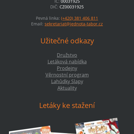
IČ:
00031925
DIČ:
CZ00031925
Pevná linka:
(+420) 381 406 811
Email:
sekretariat@jednota-tabor.cz
Užitečné odkazy
Družstvo
Letáková nabídka
Prodejny
Věrnostní program
Lahůdky Slapy
Aktuality
Letáky ke stažení