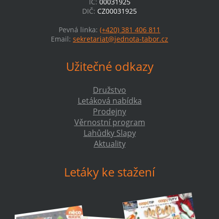
IČ:
00031925
DIČ:
CZ00031925
Pevná linka:
(+420) 381 406 811
Email:
sekretariat@jednota-tabor.cz
Užitečné odkazy
Družstvo
Letáková nabídka
Prodejny
Věrnostní program
Lahůdky Slapy
Aktuality
Letáky ke stažení