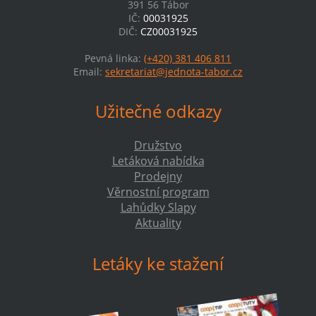
391 56 Tábor
IČ:
00031925
DIČ:
CZ00031925
Pevná linka:
(+420) 381 406 811
Email:
sekretariat@jednota-tabor.cz
Užitečné odkazy
Družstvo
Letáková nabídka
Prodejny
Věrnostní program
Lahůdky Slapy
Aktuality
Letáky ke stažení