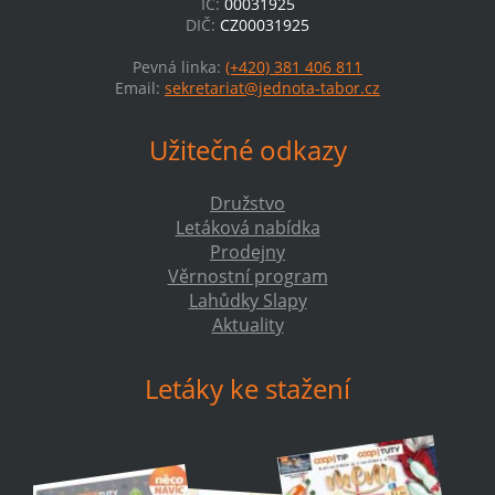
IČ:
00031925
DIČ:
CZ00031925
Pevná linka:
(+420) 381 406 811
Email:
sekretariat@jednota-tabor.cz
Užitečné odkazy
Družstvo
Letáková nabídka
Prodejny
Věrnostní program
Lahůdky Slapy
Aktuality
Letáky ke stažení