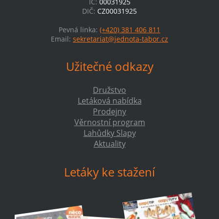
IČ:
00031925
DIČ:
CZ00031925
Pevná linka:
(+420) 381 406 811
Email:
sekretariat@jednota-tabor.cz
Užitečné odkazy
Družstvo
Letáková nabídka
Prodejny
Věrnostní program
Lahůdky Slapy
Aktuality
Letáky ke stažení