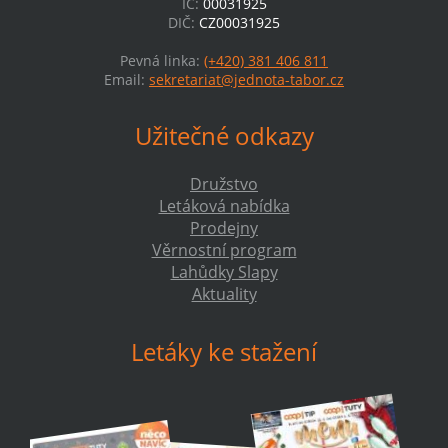
IČ:
00031925
DIČ:
CZ00031925
Pevná linka:
(+420) 381 406 811
Email:
sekretariat@jednota-tabor.cz
Užitečné odkazy
Družstvo
Letáková nabídka
Prodejny
Věrnostní program
Lahůdky Slapy
Aktuality
Letáky ke stažení