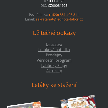
IČ:
00031925
DIČ:
CZ00031925
Pevná linka:
(+420) 381 406 811
Email:
sekretariat@jednota-tabor.cz
Užitečné odkazy
Družstvo
Letáková nabídka
Prodejny
Věrnostní program
Lahůdky Slapy
Aktuality
Letáky ke stažení