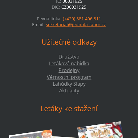
IČ:
00031925
DIČ:
CZ00031925
Pevná linka:
(+420) 381 406 811
Email:
sekretariat@jednota-tabor.cz
Užitečné odkazy
Družstvo
Letáková nabídka
Prodejny
Věrnostní program
Lahůdky Slapy
Aktuality
Letáky ke stažení