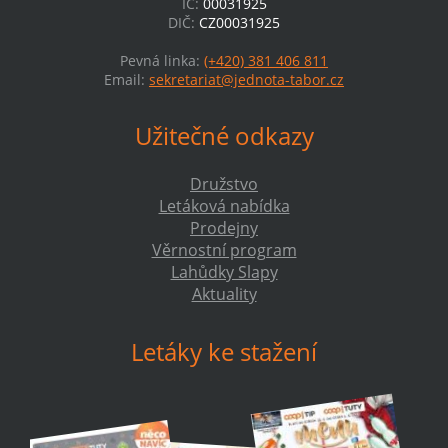
IČ:
00031925
DIČ:
CZ00031925
Pevná linka:
(+420) 381 406 811
Email:
sekretariat@jednota-tabor.cz
Užitečné odkazy
Družstvo
Letáková nabídka
Prodejny
Věrnostní program
Lahůdky Slapy
Aktuality
Letáky ke stažení