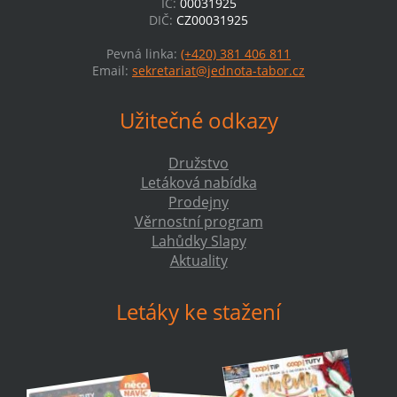
IČ:
00031925
DIČ:
CZ00031925
Pevná linka:
(+420) 381 406 811
Email:
sekretariat@jednota-tabor.cz
Užitečné odkazy
Družstvo
Letáková nabídka
Prodejny
Věrnostní program
Lahůdky Slapy
Aktuality
Letáky ke stažení