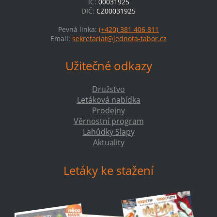
IČ:
00031925
DIČ:
CZ00031925
Pevná linka:
(+420) 381 406 811
Email:
sekretariat@jednota-tabor.cz
Užitečné odkazy
Družstvo
Letáková nabídka
Prodejny
Věrnostní program
Lahůdky Slapy
Aktuality
Letáky ke stažení