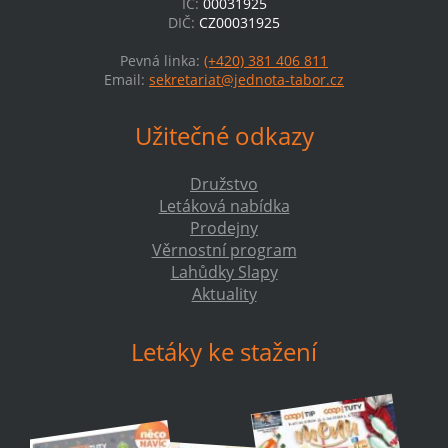
IČ:
00031925
DIČ:
CZ00031925
Pevná linka:
(+420) 381 406 811
Email:
sekretariat@jednota-tabor.cz
Užitečné odkazy
Družstvo
Letáková nabídka
Prodejny
Věrnostní program
Lahůdky Slapy
Aktuality
Letáky ke stažení