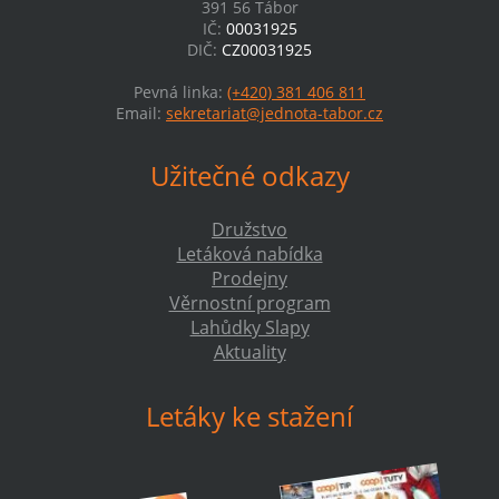
391 56 Tábor
IČ:
00031925
DIČ:
CZ00031925
Pevná linka:
(+420) 381 406 811
Email:
sekretariat@jednota-tabor.cz
Užitečné odkazy
Družstvo
Letáková nabídka
Prodejny
Věrnostní program
Lahůdky Slapy
Aktuality
Letáky ke stažení