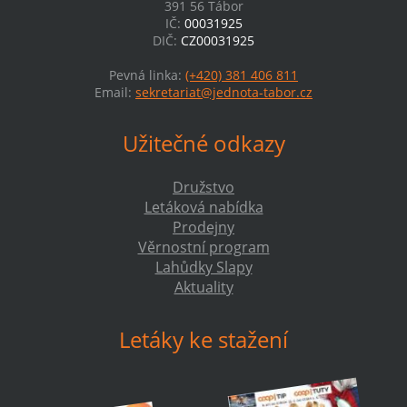
391 56 Tábor
IČ:
00031925
DIČ:
CZ00031925
Pevná linka:
(+420) 381 406 811
Email:
sekretariat@jednota-tabor.cz
Užitečné odkazy
Družstvo
Letáková nabídka
Prodejny
Věrnostní program
Lahůdky Slapy
Aktuality
Letáky ke stažení