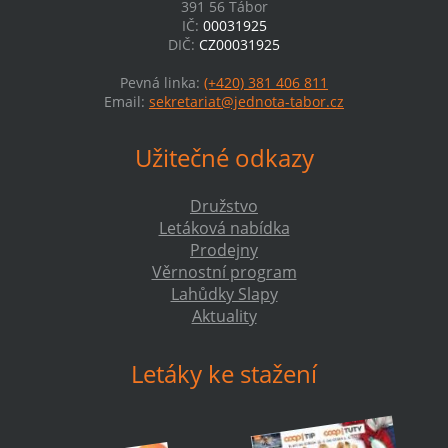
391 56 Tábor
IČ:
00031925
DIČ:
CZ00031925
Pevná linka:
(+420) 381 406 811
Email:
sekretariat@jednota-tabor.cz
Užitečné odkazy
Družstvo
Letáková nabídka
Prodejny
Věrnostní program
Lahůdky Slapy
Aktuality
Letáky ke stažení