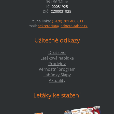
391 56 Tábor
IČ:
00031925
DIČ:
CZ00031925
Pevná linka:
(+420) 381 406 811
Email:
sekretariat@jednota-tabor.cz
Užitečné odkazy
Družstvo
Letáková nabídka
Prodejny
Věrnostní program
Lahůdky Slapy
Aktuality
Letáky ke stažení