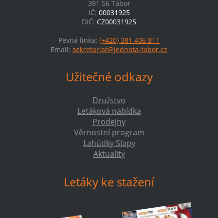
391 56 Tábor
IČ:
00031925
DIČ:
CZ00031925
Pevná linka:
(+420) 381 406 811
Email:
sekretariat@jednota-tabor.cz
Užitečné odkazy
Družstvo
Letáková nabídka
Prodejny
Věrnostní program
Lahůdky Slapy
Aktuality
Letáky ke stažení