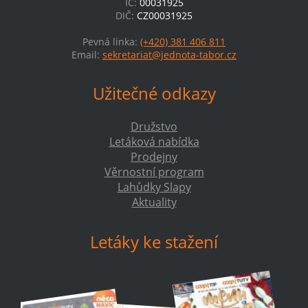
IČ:
00031925
DIČ:
CZ00031925
Pevná linka:
(+420) 381 406 811
Email:
sekretariat@jednota-tabor.cz
Užitečné odkazy
Družstvo
Letáková nabídka
Prodejny
Věrnostní program
Lahůdky Slapy
Aktuality
Letáky ke stažení