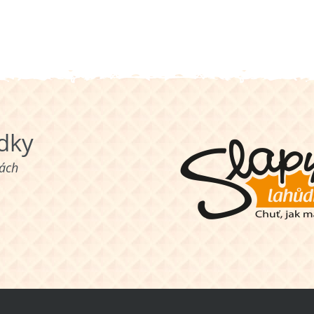
ůdky
nách