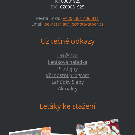
IČ:
00031925
DIČ:
CZ00031925
Pevná linka:
(+420) 381 406 811
Email:
sekretariat@jednota-tabor.cz
Užitečné odkazy
Družstvo
Letáková nabídka
Prodejny
Věrnostní program
Lahůdky Slapy
Aktuality
Letáky ke stažení