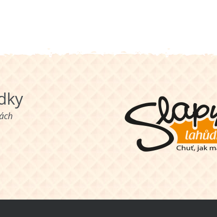
ůdky
nách