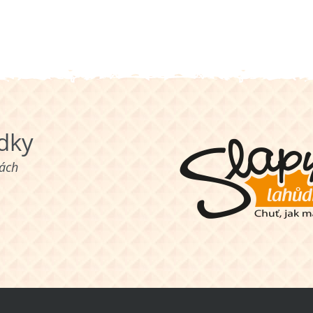
ůdky
nách