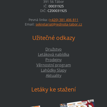
391 56 Tábor
IČ:
00031925
DIČ:
CZ00031925
Pevná linka:
(+420) 381 406 811
Email:
sekretariat@jednota-tabor.cz
Užitečné odkazy
Družstvo
Letáková nabídka
Prodejny
Věrnostní program
Lahůdky Slapy
Aktuality
Letáky ke stažení