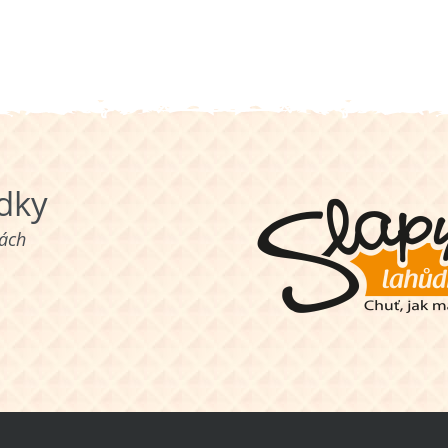
ůdky
nách