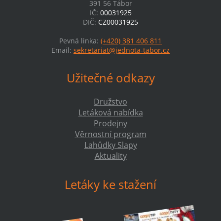
391 56 Tábor
IČ:
00031925
DIČ:
CZ00031925
Pevná linka:
(+420) 381 406 811
Email:
sekretariat@jednota-tabor.cz
Užitečné odkazy
Družstvo
Letáková nabídka
Prodejny
Věrnostní program
Lahůdky Slapy
Aktuality
Letáky ke stažení